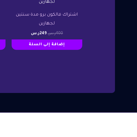
هو:
هو:
400ر.س.
249ر.س.
اشتراك فالكون برو مدة سنتين
ا
لجهازين
400
ر.س
249
ر.س
إضافة إلى السلة