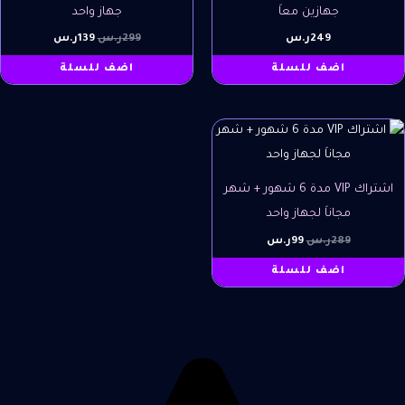
جهازين معاَ
جهاز واحد
249
ر.س
299
ر.س
139
ر.س
اضف للسلة
اضف للسلة
السعر
السعر
الأصلي
الحالي
هو:
هو:
289ر.س.
99ر.س.
اشتراك VIP مدة 6 شهور + شهر
مجاناَ لجهاز واحد
289
ر.س
99
ر.س
اضف للسلة